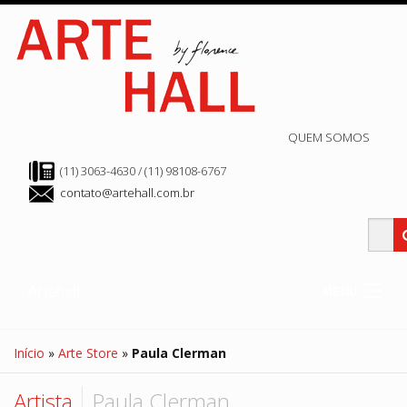
QUEM SOMOS
(11) 3063-4630 / (11) 98108-6767
contato@artehall.com.br
Artehall
MENU
Clube Hall
Edição Atual
Início
»
Arte Store
»
Paula Clerman
Edição Anteriores
Arte Store
Hall de Exposição
Artista
Paula Clerman