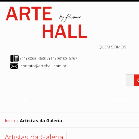
QUEM SOMOS
(11) 3063-4630 / (11) 98108-6767
contato@artehall.com.br
Artehall
MENU
Clube Hall
Edição Atual
Início
»
Artistas da Galeria
Edição Anteriores
Arte Store
Hall de Exposição
Artistas da Galeria