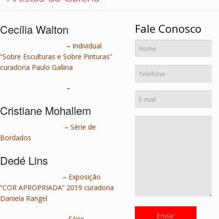
Hall de Encontros
Monte sua coleção
Contato
Fale Conosco
Cecília Walton
–
Individual
“Sobre Esculturas e Sobre Pinturas”
curadoria Paulo Gallina
–
Cristiane Mohallem
–
Série de
Bordados
Dedé Lins
–
Exposição
“COR APROPRIADA” 2019 curadoria
Daniela Rangel
–
Série