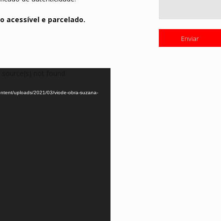
acessível e parcelado.
 source(s) not found
content/uploads/2021/03/viode-obra-suzana-