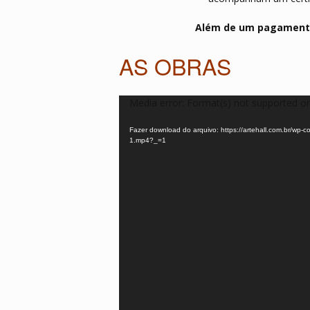
Além de um pagamento 
AS OBRAS
Tocador
Media error: Format(s) not supported or
de
Fazer download do arquivo: https://artehall.com.br/wp-
vídeo
1.mp4?_=1