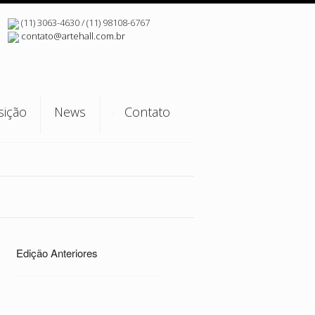
(11) 3063-4630 / (11) 98108-6767
contato@artehall.com.br
sição
News
Contato
Agenda
Notícias
Edição Anteriores