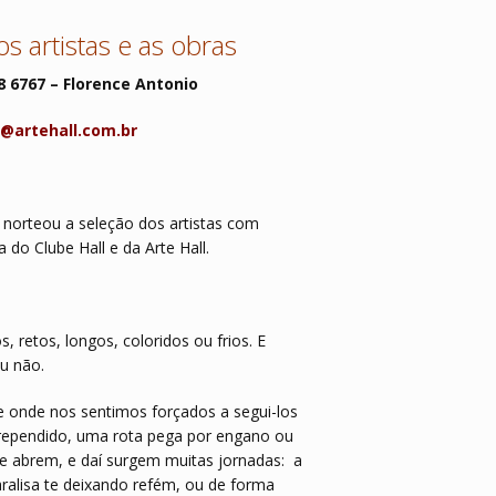
s artistas e as obras
8 6767 – Florence Antonio
@artehall.com.br
norteou a seleção dos artistas com
 do Clube Hall e da Arte Hall.
, retos, longos, coloridos ou frios. E
u não.
e onde nos sentimos forçados a segui-los
rrependido, uma rota pega por engano ou
e abrem, e daí surgem muitas jornadas: a
ralisa te deixando refém, ou de forma