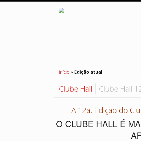
Início
»
Edição atual
Clube Hall
Clube Hall 1
A 12a. Edição do Clu
O CLUBE HALL É M
A