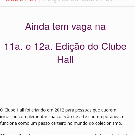
Hall de Encontros
Monte sua coleção
Contato
Ainda tem vaga na
11a. e 12a. Edição do Clube
Hall
O Clube Hall foi criando em 2012 para pessoas que querem
iniciar ou complementar sua coleção de arte contemporânea, e
funciona como um passo certeiro no mundo do colecionismo.