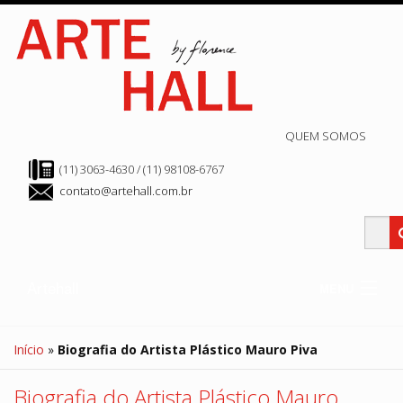
QUEM SOMOS
(11) 3063-4630 / (11) 98108-6767
contato@artehall.com.br
Artehall
MENU
Clube Hall
Edição Atual
Início
»
Biografia do Artista Plástico Mauro Piva
Edição Anteriores
Arte Store
Hall de Exposição
Biografia do Artista Plástico Mauro