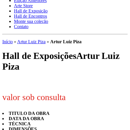
Edição Anteriores
Arte Store
Hall de Exposição
Hall de Encontros
Monte sua coleção
Contato
Início
»
Artur Luiz Piza
»
Artur Luiz Piza
Hall de Exposições
Artur Luiz
Piza
valor sob consulta
TITULO DA OBRA
DATA DA OBRA
TÉCNICA
DIMENSÕES