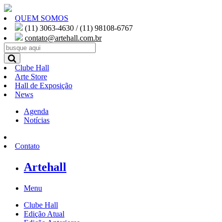
QUEM SOMOS
(11) 3063-4630 / (11) 98108-6767
contato@artehall.com.br
Clube Hall
Arte Store
Hall de Exposição
News
Agenda
Notícias
Contato
Artehall
Menu
Clube Hall
Edição Atual