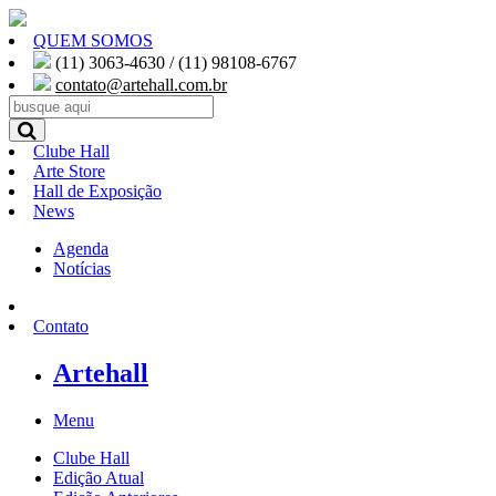
QUEM SOMOS
(11) 3063-4630 / (11) 98108-6767
contato@artehall.com.br
Clube Hall
Arte Store
Hall de Exposição
News
Agenda
Notícias
Contato
Artehall
Menu
Clube Hall
Edição Atual