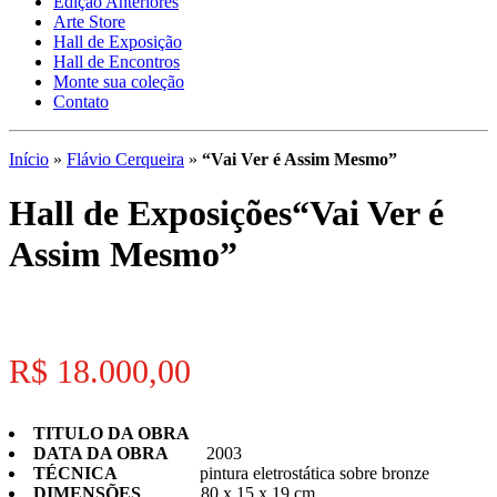
Edição Anteriores
Arte Store
Hall de Exposição
Hall de Encontros
Monte sua coleção
Contato
Início
»
Flávio Cerqueira
»
“Vai Ver é Assim Mesmo”
Hall de Exposições
“Vai Ver é
Assim Mesmo”
R$ 18.000,00
TITULO DA OBRA
DATA DA OBRA
2003
TÉCNICA
pintura eletrostática sobre bronze
DIMENSÕES
80 x 15 x 19 cm