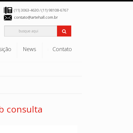
(11) 3063-4630 / (11) 98108-6767
contato@artehall.com.br
sição
News
Contato
Agenda
Notícias
b consulta