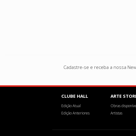
Cadastre-se e receba a nossa New
CLUBE HALL
ARTE STOR
Edição Atual
Obras disponíve
Edição Anteriores
Artistas