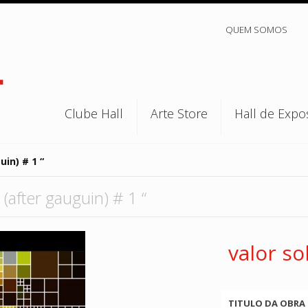
QUEM SOMOS
Clube Hall
Arte Store
Hall de Expo
uin) # 1 “
 (after gauguin) # 1 “
valor so
TITULO DA OBRA