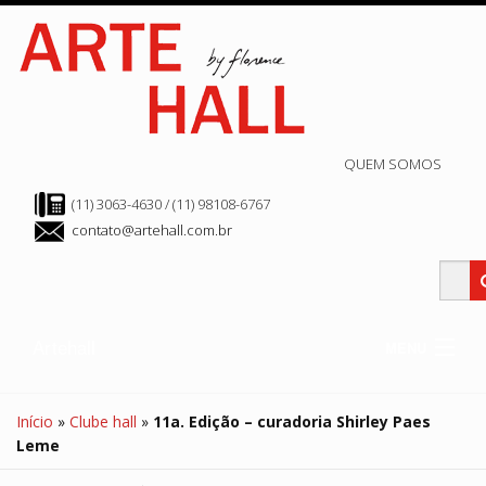
QUEM SOMOS
(11) 3063-4630 / (11) 98108-6767
contato@artehall.com.br
Artehall
MENU
Clube Hall
Edição Atual
Início
»
Clube hall
»
11a. Edição – curadoria Shirley Paes
Edição Anteriores
Leme
Arte Store
Hall de Exposição