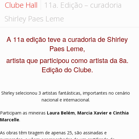
Hall de Encontros
Clube Hall
11a. Edição – curadoria
Monte sua coleção
Contato
Shirley Paes Leme
A 11a edição teve a curadoria de Shirley
Paes Leme,
artista que participou como artista da 8a.
Edição do Clube.
Shirley selecionou 3 artistas fantásticas, importantes no cenário
nacional e internacional.
Participam as mineiras
Laura Belém
,
Marcia Xavier e Cinthia
Marcelle
.
As obras têm tiragem de apenas 25, são assinadas e