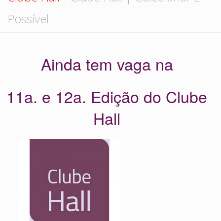
Hall de Encontros
Monte sua coleção
Possível
Contato
Ainda tem vaga na
11a. e 12a. Edição do Clube
Hall