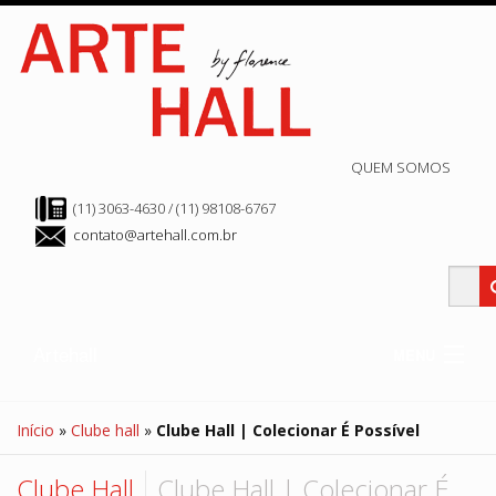
QUEM SOMOS
(11) 3063-4630 / (11) 98108-6767
contato@artehall.com.br
Artehall
MENU
Clube Hall
Edição Atual
Início
»
Clube hall
»
Clube Hall | Colecionar É Possível
Edição Anteriores
Arte Store
Hall de Exposição
Clube Hall
Clube Hall | Colecionar É