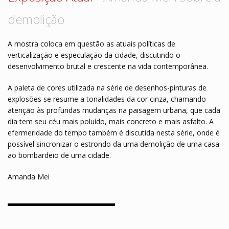
Hall de Encontros
Monte sua coleção
demolição
VISITE ARTE STORE
Contato
A mostra coloca em questão as atuais políticas de
verticalização e especulação da cidade, discutindo o
desenvolvimento brutal e crescente na vida contemporânea.
A paleta de cores utilizada na série de desenhos-pinturas de
explosões se resume a tonalidades da cor cinza, chamando
atenção às profundas mudanças na paisagem urbana, que cada
dia tem seu céu mais poluído, mais concreto e mais asfalto. A
efermeridade do tempo também é discutida nesta série, onde é
possível sincronizar o estrondo da uma demolição de uma casa
ao bombardeio de uma cidade.
Amanda Mei