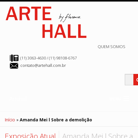
QUEM SOMOS
(11) 3063-4630 / (11) 98108-6767
contato@artehall.com.br
Artehall
MENU
Clube Hall
Edição Atual
Início
»
Amanda Mei l Sobre a demolição
Edição Anteriores
Arte Store
Hall de Exposição
Exposição Atual
Amanda Mei l Sobre a