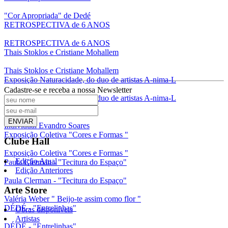
"Cor Apropriada" de Dedé
RETROSPECTIVA de 6 ANOS
RETROSPECTIVA de 6 ANOS
Thais Stoklos e Cristiane Mohallem
Thais Stoklos e Cristiane Mohallem
Exposição Naturacidade, do duo de artistas A-nima-L
Cadastre-se e receba a nossa Newsletter
Exposição Naturacidade, do duo de artistas A-nima-L
Individual Evandro Soares
ENVIAR
Individual Evandro Soares
Exposição Coletiva "Cores e Formas "
Clube Hall
Exposição Coletiva "Cores e Formas "
Edição Atual
Paula Clerman - "Tecitura do Espaço"
Edição Anteriores
Paula Clerman - "Tecitura do Espaço"
Arte Store
Valéria Weber " Beijo-te assim como flor "
DÉDÉ - "Entrelinhas"
Obras disponíveis
Artistas
DÉDÉ - "Entrelinhas"