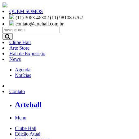
QUEM SOMOS
(11) 3063-4630 / (11) 98108-6767
contato@artehall.com.br
Clube Hall
Arte Store
Hall de Exposição
News
Agenda
Notícias
Contato
Artehall
Menu
Clube Hall
Edição Atual