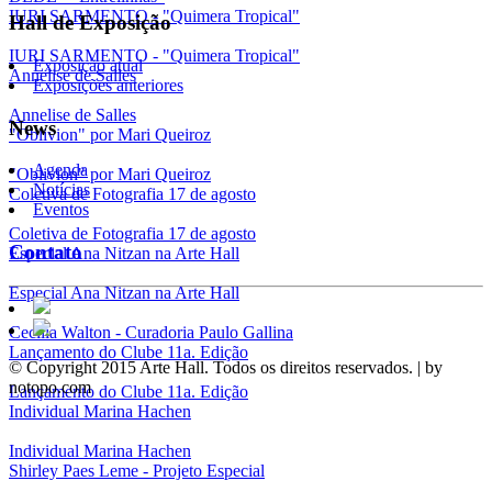
IURI SARMENTO - "Quimera Tropical"
Hall de Exposição
IURI SARMENTO - "Quimera Tropical"
Exposição atual
Annelise de Salles
Exposições anteriores
Annelise de Salles
News
"Oblivion" por Mari Queiroz
Agenda
"Oblivion" por Mari Queiroz
Notícias
Coletiva de Fotografia 17 de agosto
Eventos
Coletiva de Fotografia 17 de agosto
Contato
Especial Ana Nitzan na Arte Hall
Especial Ana Nitzan na Arte Hall
Cecília Walton - Curadoria Paulo Gallina
Lançamento do Clube 11a. Edição
© Copyright 2015 Arte Hall. Todos os direitos reservados. | by
notopo.com
Lançamento do Clube 11a. Edição
Individual Marina Hachen
Individual Marina Hachen
Shirley Paes Leme - Projeto Especial