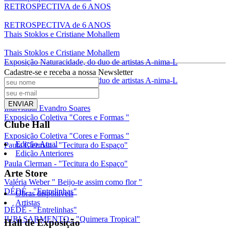
RETROSPECTIVA de 6 ANOS
RETROSPECTIVA de 6 ANOS
Thais Stoklos e Cristiane Mohallem
Thais Stoklos e Cristiane Mohallem
Exposição Naturacidade, do duo de artistas A-nima-L
Cadastre-se e receba a nossa Newsletter
Exposição Naturacidade, do duo de artistas A-nima-L
Individual Evandro Soares
ENVIAR
Individual Evandro Soares
Exposição Coletiva "Cores e Formas "
Clube Hall
Exposição Coletiva "Cores e Formas "
Edição Atual
Paula Clerman - "Tecitura do Espaço"
Edição Anteriores
Paula Clerman - "Tecitura do Espaço"
Arte Store
Valéria Weber " Beijo-te assim como flor "
DÉDÉ - "Entrelinhas"
Obras disponíveis
Artistas
DÉDÉ - "Entrelinhas"
IURI SARMENTO - "Quimera Tropical"
Hall de Exposição