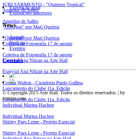
IURI SARMENTO - "Quimera Tropical"
Exposição atual
Annelise de Salles
Exposições anteriores
Annelise de Salles
News
"Oblivion" por Mari Queiroz
Agenda
"Oblivion" por Mari Queiroz
Notícias
Coletiva de Fotografia 17 de agosto
Eventos
Coletiva de Fotografia 17 de agosto
Contato
Especial Ana Nitzan na Arte Hall
Especial Ana Nitzan na Arte Hall
Cecília Walton - Curadoria Paulo Gallina
Lançamento do Clube 11a. Edição
© Copyright 2015 Arte Hall. Todos os direitos reservados. | by
notopo.com
Lançamento do Clube 11a. Edição
Individual Marina Hachen
Individual Marina Hachen
Shirley Paes Leme - Projeto Especial
Shirley Paes Leme - Projeto Especial
Individual Ana Nitzan na Arte Hall