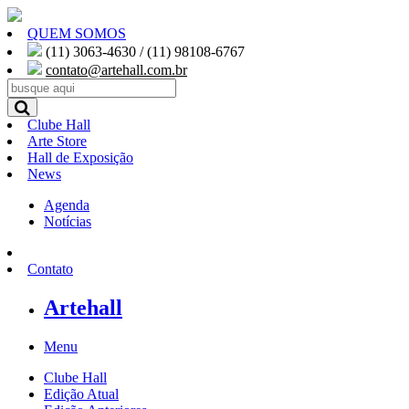
QUEM SOMOS
(11) 3063-4630 / (11) 98108-6767
contato@artehall.com.br
Clube Hall
Arte Store
Hall de Exposição
News
Agenda
Notícias
Contato
Artehall
Menu
Clube Hall
Edição Atual