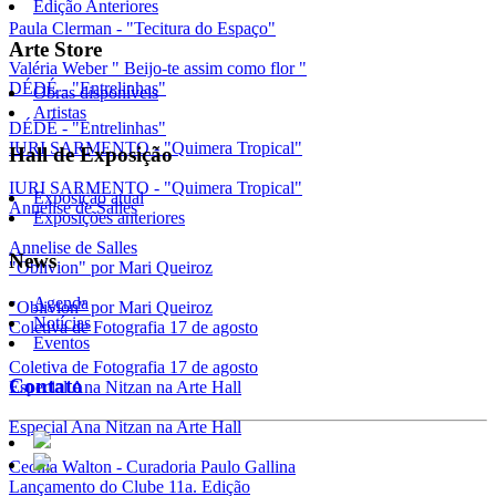
Edição Anteriores
Paula Clerman - "Tecitura do Espaço"
Arte Store
Valéria Weber " Beijo-te assim como flor "
DÉDÉ - "Entrelinhas"
Obras disponíveis
Artistas
DÉDÉ - "Entrelinhas"
IURI SARMENTO - "Quimera Tropical"
Hall de Exposição
IURI SARMENTO - "Quimera Tropical"
Exposição atual
Annelise de Salles
Exposições anteriores
Annelise de Salles
News
"Oblivion" por Mari Queiroz
Agenda
"Oblivion" por Mari Queiroz
Notícias
Coletiva de Fotografia 17 de agosto
Eventos
Coletiva de Fotografia 17 de agosto
Contato
Especial Ana Nitzan na Arte Hall
Especial Ana Nitzan na Arte Hall
Cecília Walton - Curadoria Paulo Gallina
Lançamento do Clube 11a. Edição