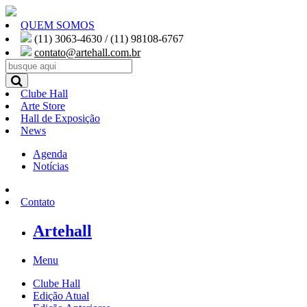
QUEM SOMOS
(11) 3063-4630 / (11) 98108-6767
contato@artehall.com.br
Clube Hall
Arte Store
Hall de Exposição
News
Agenda
Notícias
Contato
Artehall
Menu
Clube Hall
Edição Atual