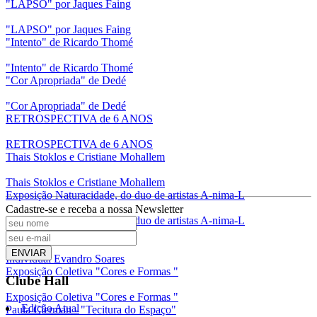
"LAPSO" por Jaques Faing
"LAPSO" por Jaques Faing
"Intento" de Ricardo Thomé
"Intento" de Ricardo Thomé
"Cor Apropriada" de Dedé
"Cor Apropriada" de Dedé
RETROSPECTIVA de 6 ANOS
RETROSPECTIVA de 6 ANOS
Thais Stoklos e Cristiane Mohallem
Thais Stoklos e Cristiane Mohallem
Exposição Naturacidade, do duo de artistas A-nima-L
Cadastre-se e receba a nossa Newsletter
Exposição Naturacidade, do duo de artistas A-nima-L
Individual Evandro Soares
ENVIAR
Individual Evandro Soares
Exposição Coletiva "Cores e Formas "
Clube Hall
Exposição Coletiva "Cores e Formas "
Edição Atual
Paula Clerman - "Tecitura do Espaço"