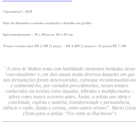
“Aparências”, 2020
Telas de dimensões variadas acopladas e desenho em grafite
Aproximadamente – 50 x 40cm ou 60 x 60 cm
Preços variam entre R$ 2.300 (1 peça) – R$ 4.400 (2 peças) e (4 peças) R$ 7.100
“A obra de Walton trata com habilidade elementos herdados desse
‘c
onceitualismo’ e, em dias atuais muito diversos daqueles em que
tais formulações foram desenvolvidas, consegue recontextualizá-los
e sedimentá-los, por variados procedimentos, nesses tempos
conhecidos em teorias como líquidos, híbridos e multifacetados –
talvez como nunca ocorrera antes. Assim, a artista une ideia e
concretude, espírito e matéria, transitoriedade e permanência,
silêncio e ruído, ilusão e certeza, entre outros vetores”. Mario Gioia
(Texto para a artista “Por entre as Hachuras”)