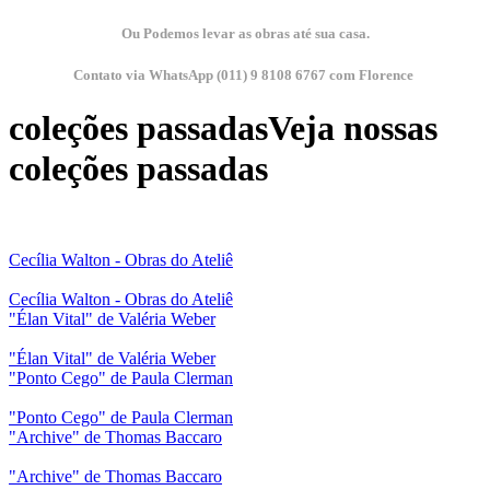
Ou Podemos levar as obras até sua casa.
Contato via WhatsApp (011) 9 8108 6767 com Florence
coleções passadas
Veja nossas
coleções passadas
Cecília Walton - Obras do Ateliê
Cecília Walton - Obras do Ateliê
"Élan Vital" de Valéria Weber
"Élan Vital" de Valéria Weber
"Ponto Cego" de Paula Clerman
"Ponto Cego" de Paula Clerman
"Archive" de Thomas Baccaro
"Archive" de Thomas Baccaro