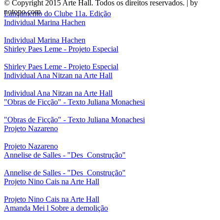
© Copyright 2015 Arte Hall. Todos os direitos reservados. | by
notopo.com
Lançamento do Clube 11a. Edição
Individual Marina Hachen
Individual Marina Hachen
Shirley Paes Leme - Projeto Especial
Shirley Paes Leme - Projeto Especial
Individual Ana Nitzan na Arte Hall
Individual Ana Nitzan na Arte Hall
"Obras de Ficção" - Texto Juliana Monachesi
"Obras de Ficção" - Texto Juliana Monachesi
Projeto Nazareno
Projeto Nazareno
Annelise de Salles - "Des_Construção"
Annelise de Salles - "Des_Construção"
Projeto Nino Cais na Arte Hall
Projeto Nino Cais na Arte Hall
Amanda Mei l Sobre a demolição