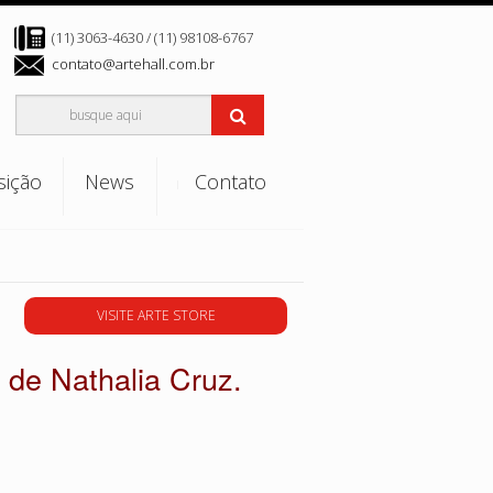
(11) 3063-4630 / (11) 98108-6767
contato@artehall.com.br
sição
News
Contato
Agenda
Notícias
VISITE ARTE STORE
a de Nathalia Cruz.