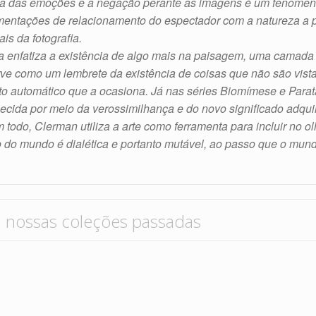
sia das emoções e a negação perante as imagens é um fenômen
imentações de relacionamento do espectador com a natureza a 
is da fotografia.
a enfatiza a existência de algo mais na paisagem, uma camada p
serve como um lembrete da existência de coisas que não são vist
o automático que a ocasiona. Já nas séries Biomímese e Paratá
cida por meio da verossimilhança e do novo significado adquiri
odo, Clerman utiliza a arte como ferramenta para incluir no 
 do mundo é dialética e portanto mutável, ao
passo
que o mund
a nossas coleções passadas