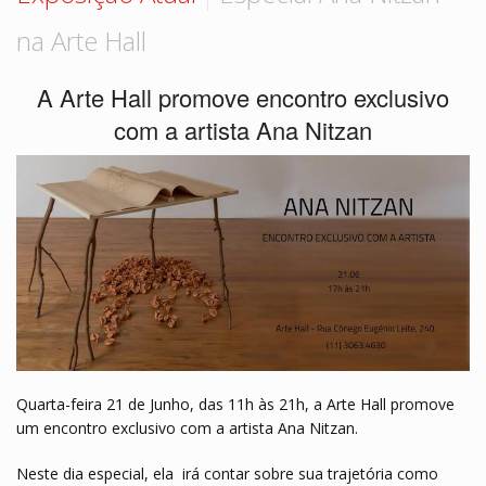
Hall de Encontros
Monte sua coleção
na Arte Hall
VISITE ARTE STORE
Contato
A Arte Hall promove encontro exclusivo
com a artista Ana Nitzan
Quarta-feira 21 de Junho, das 11h às 21h, a Arte Hall promove
um encontro exclusivo com a artista Ana Nitzan.
Neste dia especial, ela irá contar sobre sua trajetória como