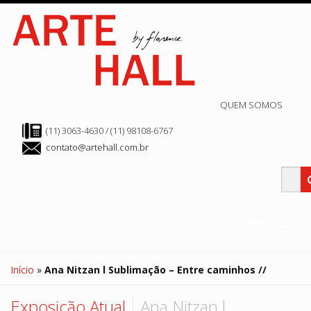
QUEM SOMOS
(11) 3063-4630 / (11) 98108-6767
contato@artehall.com.br
Artehall
MENU
Clube Hall
Edição Atual
Início
»
Ana Nitzan l Sublimação – Entre caminhos //
Edição Anteriores
Arte Store
Hall de Exposição
Exposição Atual
Ana Nitzan l