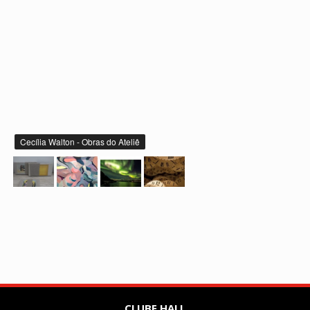
Cecília Walton - Obras do Ateliê
CLUBE HALL