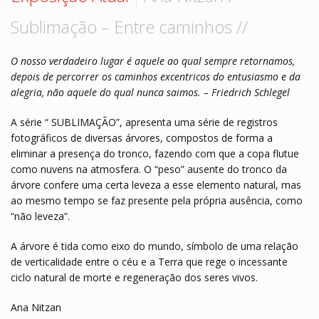
Hall de Encontros
Monte sua coleção
Sublimação – Entre caminhos //
VISITE ARTE STORE
Contato
O nosso verdadeiro lugar é aquele ao qual sempre retornamos,
depois de percorrer os caminhos excentricos do entusiasmo e da
alegria, não aquele do qual nunca saimos. – Friedrich Schlegel
A série “ SUBLIMAÇÃO”, apresenta uma série de registros
fotográficos de diversas árvores, compostos de forma a
eliminar a presença do tronco, fazendo com que a copa flutue
como nuvens na atmosfera. O “peso” ausente do tronco da
árvore confere uma certa leveza a esse elemento natural, mas
ao mesmo tempo se faz presente pela própria ausência, como
“não leveza”.
A árvore é tida como eixo do mundo, símbolo de uma relação
de verticalidade entre o céu e a Terra que rege o incessante
ciclo natural de morte e regeneração dos seres vivos.
Ana Nitzan